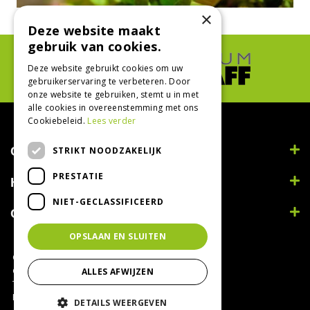
×
Deze website maakt
gebruik van cookies.
Deze website gebruikt cookies om uw
gebruikerservaring te verbeteren. Door
onze website te gebruiken, stemt u in met
alle cookies in overeenstemming met ons
Cookiebeleid.
Lees verder
Contact
STRIKT NOODZAKELIJK
PRESTATIE
Handig
NIET-GECLASSIFICEERD
Openingstijden
OPSLAAN EN SLUITEN
© Tuincentrum Bodenstaff 2022
Green Solutions
ALLES AFWIJZEN
Tuincentrum Overzicht
Privacy Policy
DETAILS WEERGEVEN