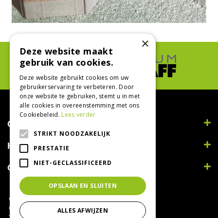
×
Deze website maakt
gebruik van cookies.
Deze website gebruikt cookies om uw
gebruikerservaring te verbeteren. Door
onze website te gebruiken, stemt u in met
alle cookies in overeenstemming met ons
Cookiebeleid.
Lees verder
Contact
STRIKT NOODZAKELIJK
Handig
PRESTATIE
NIET-GECLASSIFICEERD
Openingstijden
OPSLAAN EN SLUITEN
© Tuincentrum Bodenstaff 2022
Green Solutions
ALLES AFWIJZEN
Tuincentrum Overzicht