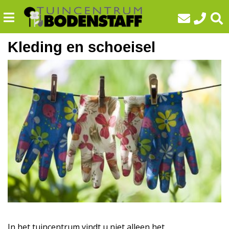
G
a
n
a
Kleding en schoeisel
a
r
c
o
n
t
e
n
t
In het tuincentrum vindt u niet alleen het