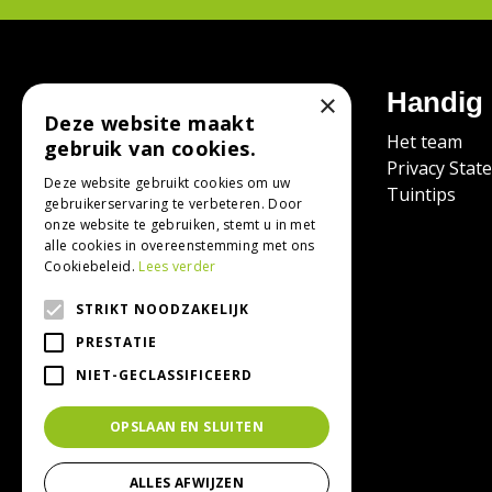
Contact
Handig
×
Deze website maakt
Tuincentrum Bodenstaff
Het team
gebruik van cookies.
Kanaalweg 26
Privacy Stat
Deze website gebruikt cookies om uw
9422 BB Smilde
Tuintips
gebruikerservaring te verbeteren. Door
onze website te gebruiken, stemt u in met
0592-412293
alle cookies in overeenstemming met ons
Cookiebeleid.
Lees verder
06-29809603
tcbodenstaff@gmail.com
STRIKT NOODZAKELIJK
PRESTATIE
NIET-GECLASSIFICEERD
OPSLAAN EN SLUITEN
ALLES AFWIJZEN