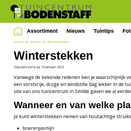
Ga
naar
content
Assortiment
Nieuws
Tuintips
Fo
Home
>
Nieuws
>
Winterstekken
Winterstekken
Gepubliceerd op
14 januari 2022
Vanwege de bekende redenen ben je waarschijnlijk veel
een vorstvrije, droge en windstille dag lekker in de tu
site van ons tuincentrum in Smilde gaven we al eerde
Wanneer en van welke pla
Je kunt winterstekken nemen van houtachtige struiken
boerenjasmijn