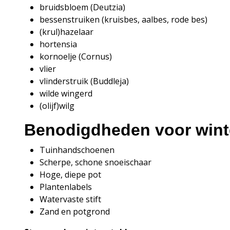
bruidsbloem (Deutzia)
bessenstruiken (kruisbes, aalbes, rode bes)
(krul)hazelaar
hortensia
kornoelje (Cornus)
vlier
vlinderstruik (Buddleja)
wilde wingerd
(olijf)wilg
Benodigdheden voor wint
Tuinhandschoenen
Scherpe, schone snoeischaar
Hoge, diepe pot
Plantenlabels
Watervaste stift
Zand en potgrond