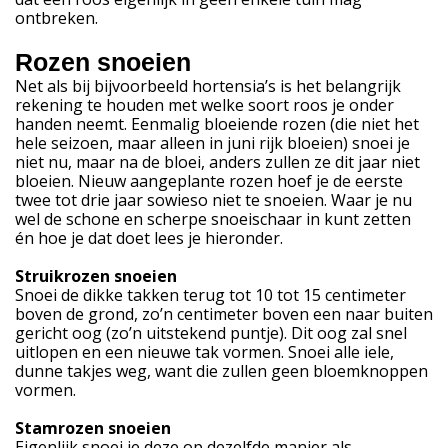
ontbreken.
Rozen snoeien
Net als bij bijvoorbeeld hortensia’s is het belangrijk
rekening te houden met welke soort roos je onder
handen neemt. Eenmalig bloeiende rozen (die niet het
hele seizoen, maar alleen in juni rijk bloeien) snoei je
niet nu, maar na de bloei, anders zullen ze dit jaar niet
bloeien. Nieuw aangeplante rozen hoef je de eerste
twee tot drie jaar sowieso niet te snoeien. Waar je nu
wel de schone en scherpe snoeischaar in kunt zetten
én hoe je dat doet lees je hieronder.
Struikrozen snoeien
Snoei de dikke takken terug tot 10 tot 15 centimeter
boven de grond, zo’n centimeter boven een naar buiten
gericht oog (zo’n uitstekend puntje). Dit oog zal snel
uitlopen en een nieuwe tak vormen. Snoei alle iele,
dunne takjes weg, want die zullen geen bloemknoppen
vormen.
Stamrozen snoeien
Eigenlijk snoei je deze op dezelfde manier als