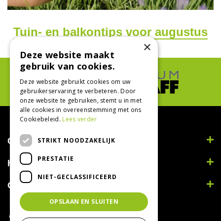
Tuin- en balkontips voor augustus
×
Deze website maakt
gebruik van cookies.
Deze website gebruikt cookies om uw
gebruikerservaring te verbeteren. Door
onze website te gebruiken, stemt u in met
alle cookies in overeenstemming met ons
Cookiebeleid.
Lees verder
Contact
STRIKT NOODZAKELIJK
PRESTATIE
Handig
NIET-GECLASSIFICEERD
Openingstijden
OPSLAAN EN SLUITEN
© Tuincentrum Bodenstaff 2022