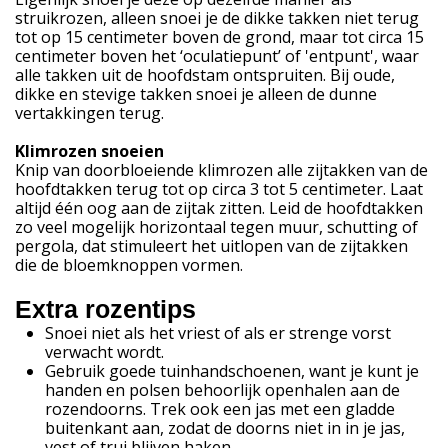
struikrozen, alleen snoei je de dikke takken niet terug
tot op 15 centimeter boven de grond, maar tot circa 15
centimeter boven het ‘oculatiepunt’ of 'entpunt', waar
alle takken uit de hoofdstam ontspruiten. Bij oude,
dikke en stevige takken snoei je alleen de dunne
vertakkingen terug.
Klimrozen snoeien
Knip van doorbloeiende klimrozen alle zijtakken van de
hoofdtakken terug tot op circa 3 tot 5 centimeter. Laat
altijd één oog aan de zijtak zitten. Leid de hoofdtakken
zo veel mogelijk horizontaal tegen muur, schutting of
pergola, dat stimuleert het uitlopen van de zijtakken
die de bloemknoppen vormen.
Extra rozentips
Snoei niet als het vriest of als er strenge vorst
verwacht wordt.
Gebruik goede tuinhandschoenen, want je kunt je
handen en polsen behoorlijk openhalen aan de
rozendoorns. Trek ook een jas met een gladde
buitenkant aan, zodat de doorns niet in in je jas,
vest of trui blijven haken.