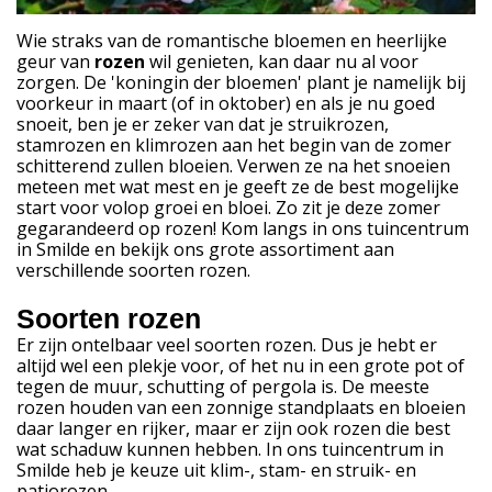
Wie straks van de romantische bloemen en heerlijke
geur van
rozen
wil genieten, kan daar nu al voor
zorgen. De 'koningin der bloemen' plant je namelijk bij
voorkeur in maart (of in oktober) en als je nu goed
snoeit, ben je er zeker van dat je struikrozen,
stamrozen en klimrozen aan het begin van de zomer
schitterend zullen bloeien. Verwen ze na het snoeien
meteen met wat mest en je geeft ze de best mogelijke
start voor volop groei en bloei. Zo zit je deze zomer
gegarandeerd op rozen! Kom langs in ons tuincentrum
in Smilde en bekijk ons grote assortiment aan
verschillende soorten rozen.
Soorten rozen
Er zijn ontelbaar veel soorten rozen. Dus je hebt er
altijd wel een plekje voor, of het nu in een grote pot of
tegen de muur, schutting of pergola is. De meeste
rozen houden van een zonnige standplaats en bloeien
daar langer en rijker, maar er zijn ook rozen die best
wat schaduw kunnen hebben. In ons tuincentrum in
Smilde heb je keuze uit klim-, stam- en struik- en
patiorozen.