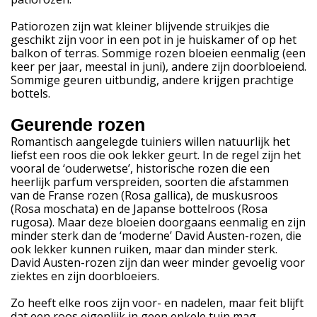
Patiorozen zijn wat kleiner blijvende struikjes die
geschikt zijn voor in een pot in je huiskamer of op het
balkon of terras. Sommige rozen bloeien eenmalig (een
keer per jaar, meestal in juni), andere zijn doorbloeiend.
Sommige geuren uitbundig, andere krijgen prachtige
bottels.
Geurende rozen
Romantisch aangelegde tuiniers willen natuurlijk het
liefst een roos die ook lekker geurt. In de regel zijn het
vooral de ‘ouderwetse’, historische rozen die een
heerlijk parfum verspreiden, soorten die afstammen
van de Franse rozen (Rosa gallica), de muskusroos
(Rosa moschata) en de Japanse bottelroos (Rosa
rugosa). Maar deze bloeien doorgaans eenmalig en zijn
minder sterk dan de ‘moderne’ David Austen-rozen, die
ook lekker kunnen ruiken, maar dan minder sterk.
David Austen-rozen zijn dan weer minder gevoelig voor
ziektes en zijn doorbloeiers.
Zo heeft elke roos zijn voor- en nadelen, maar feit blijft
dat een roos eigenlijk in geen enkele tuin mag