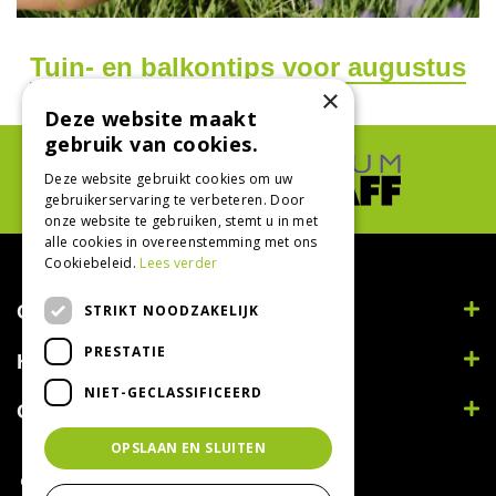
Tuin- en balkontips voor augustus
×
Deze website maakt
gebruik van cookies.
Deze website gebruikt cookies om uw
gebruikerservaring te verbeteren. Door
onze website te gebruiken, stemt u in met
alle cookies in overeenstemming met ons
Cookiebeleid.
Lees verder
Contact
STRIKT NOODZAKELIJK
PRESTATIE
Handig
NIET-GECLASSIFICEERD
Openingstijden
OPSLAAN EN SLUITEN
© Tuincentrum Bodenstaff 2022