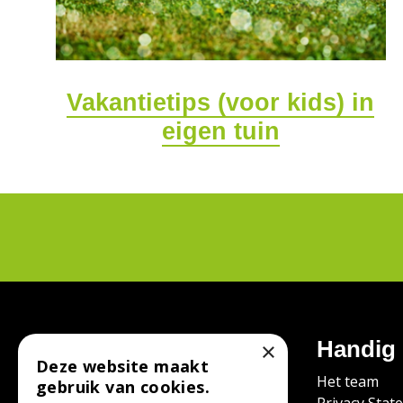
Vakantietips (voor kids) in
eigen tuin
Contact
Handig
×
Deze website maakt
Tuincentrum Bodenstaff
Het team
gebruik van cookies.