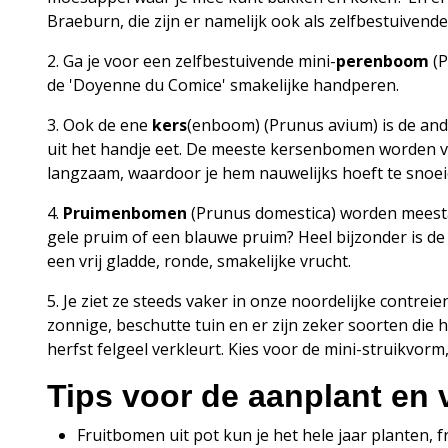
Braeburn, die zijn er namelijk ook als zelfbestuivend
2. Ga je voor een zelfbestuivende mini-
perenboom
(P
de 'Doyenne du Comice' smakelijke handperen.
3. Ook de ene
kers
(enboom) (Prunus avium) is de ande
uit het handje eet. De meeste kersenbomen worden vri
langzaam, waardoor je hem nauwelijks hoeft te snoei
4.
Pruimenbomen
(Prunus domestica) worden meestal 
gele pruim of een blauwe pruim? Heel bijzonder is de 
een vrij gladde, ronde, smakelijke vrucht.
5. Je ziet ze steeds vaker in onze noordelijke contre
zonnige, beschutte tuin en er zijn zeker soorten die 
herfst felgeel verkleurt. Kies voor de mini-struikvor
Tips voor de aanplant en 
Fruitbomen uit pot kun je het hele jaar planten, 