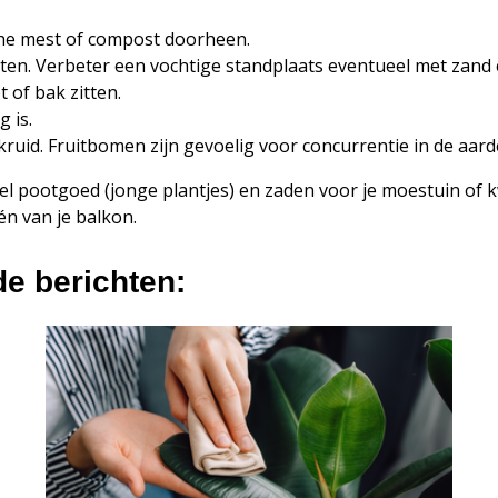
he mest of compost doorheen.
n. Verbeter een vochtige standplaats eventueel met zand en g
 of bak zitten.
 is.
ruid. Fruitbomen zijn gevoelig voor concurrentie in de aard
veel pootgoed (jonge plantjes) en zaden voor je moestuin o
n van je balkon.
de berichten: