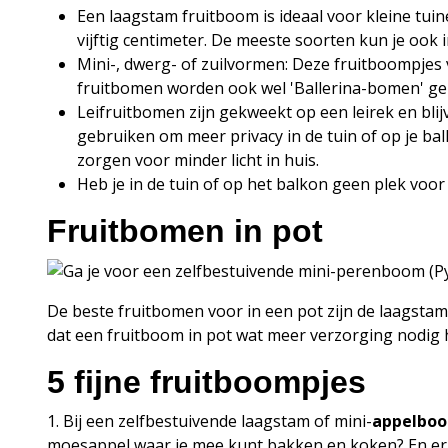
Een laagstam fruitboom is ideaal voor kleine tui
vijftig centimeter. De meeste soorten kun je ook 
Mini-, dwerg- of zuilvormen: Deze fruitboompjes ve
fruitbomen worden ook wel 'Ballerina-bomen' ge
Leifruitbomen zijn gekweekt op een leirek en blij
gebruiken om meer privacy in de tuin of op je balk
zorgen voor minder licht in huis.
Heb je in de tuin of op het balkon geen plek voo
Fruitbomen in pot
De beste fruitbomen voor in een pot zijn de laagstam
dat een fruitboom in pot wat meer verzorging nodig 
5 fijne fruitboompjes
1. Bij een zelfbestuivende laagstam of mini-
appelbo
moesappel waar je mee kunt bakken en koken? En er zi