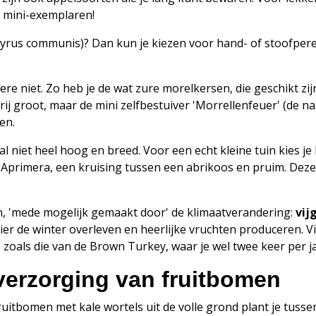
e mini-exemplaren!
yrus communis)? Dan kun je kiezen voor hand- of stoofpere
re niet. Zo heb je de wat zure morelkersen, die geschikt zij
j groot, maar de mini zelfbestuiver 'Morrellenfeuer' (de na
en.
niet heel hoog en breed. Voor een echt kleine tuin kies je 
Aprimera, een kruising tussen een abrikoos en pruim. Deze bl
ien, 'mede mogelijk gemaakt door' de klimaatverandering:
vi
hier de winter overleven en heerlijke vruchten produceren. 
m, zoals die van de Brown Turkey, waar je wel twee keer per 
verzorging van fruitbomen
fruitbomen met kale wortels uit de volle grond plant je tuss