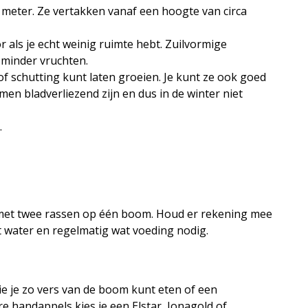
 meter. Ze vertakken vanaf een hoogte van circa
r als je echt weinig ruimte hebt. Zuilvormige
 minder vruchten.
of schutting kunt laten groeien. Je kunt ze ook goed
men bladverliezend zijn en dus in de winter niet
.
', met twee rassen op één boom. Houd er rekening mee
 water en regelmatig wat voeding nodig.
die je zo vers van de boom kunt eten of een
 handappels kies je een Elstar, Jonagold of