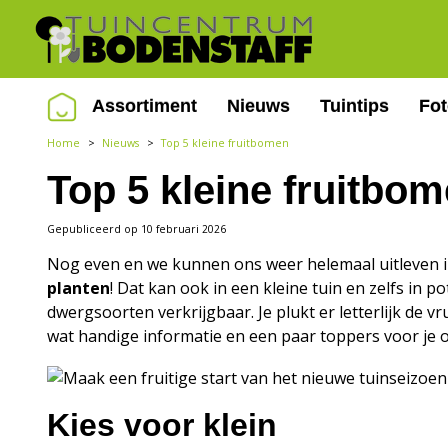
Ga
naar
content
Assortiment
Nieuws
Tuintips
Fo
Home
>
Nieuws
>
Top 5 kleine fruitbomen
Top 5 kleine fruitbo
Gepubliceerd op
10 februari 2026
Nog even en we kunnen ons weer helemaal uitleven in
planten
! Dat kan ook in een kleine tuin en zelfs in 
dwergsoorten verkrijgbaar. Je plukt er letterlijk de 
wat handige informatie en een paar toppers voor je op
Kies voor klein