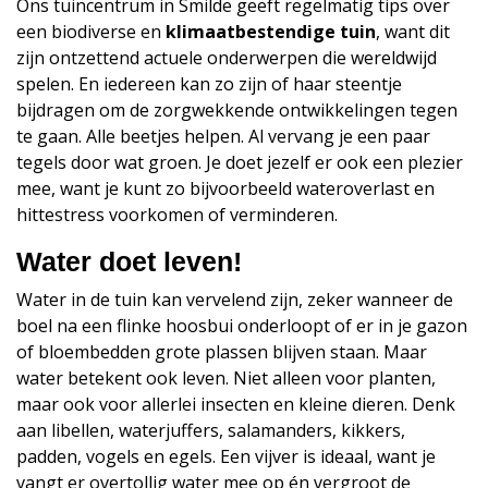
Ons tuincentrum in Smilde geeft regelmatig tips over
een biodiverse en
klimaatbestendige tuin
, want dit
zijn ontzettend actuele onderwerpen die wereldwijd
spelen. En iedereen kan zo zijn of haar steentje
bijdragen om de zorgwekkende ontwikkelingen tegen
te gaan. Alle beetjes helpen. Al vervang je een paar
tegels door wat groen. Je doet jezelf er ook een plezier
mee, want je kunt zo bijvoorbeeld wateroverlast en
hittestress voorkomen of verminderen.
Water doet leven!
Water in de tuin kan vervelend zijn, zeker wanneer de
boel na een flinke hoosbui onderloopt of er in je gazon
of bloembedden grote plassen blijven staan. Maar
water betekent ook leven. Niet alleen voor planten,
maar ook voor allerlei insecten en kleine dieren. Denk
aan libellen, waterjuffers, salamanders, kikkers,
padden, vogels en egels. Een vijver is ideaal, want je
vangt er overtollig water mee op én vergroot de