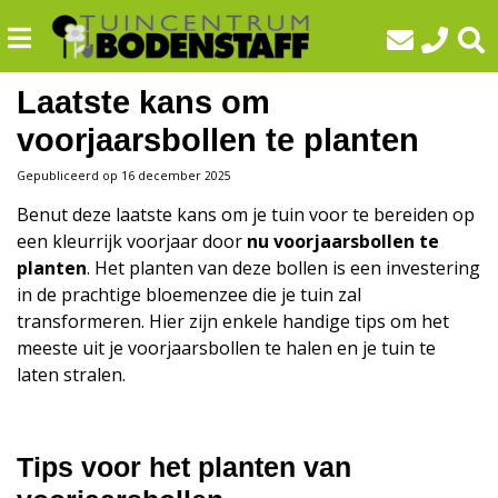
G
a
n
a
Laatste kans om
a
voorjaarsbollen te planten
r
c
Gepubliceerd op
16 december 2025
o
Benut deze laatste kans om je tuin voor te bereiden op
n
een kleurrijk voorjaar door
nu voorjaarsbollen te
t
planten
. Het planten van deze bollen is een investering
e
in de prachtige bloemenzee die je tuin zal
n
transformeren. Hier zijn enkele handige tips om het
t
meeste uit je voorjaarsbollen te halen en je tuin te
laten stralen.
Tips voor het planten van