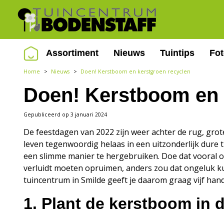
Ga
naar
content
Assortiment
Nieuws
Tuintips
Fo
Home
>
Nieuws
>
Doen! Kerstboom en kerstgroen recyclen
Doen! Kerstboom en 
Gepubliceerd op
3 januari 2024
De feestdagen van 2022 zijn weer achter de rug, grote
leven tegenwoordig helaas in een uitzonderlijk dure 
een slimme manier te hergebruiken. Doe dat vooral op 
verluidt moeten opruimen, anders zou dat ongeluk ku
tuincentrum in Smilde geeft je daarom graag vijf hand
1. Plant de kerstboom in d