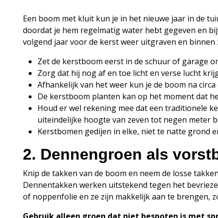
Een boom met kluit kun je in het nieuwe jaar in de tui
doordat je hem regelmatig water hebt gegeven en bijv
volgend jaar voor de kerst weer uitgraven en binnen
Zet de kerstboom eerst in de schuur of garage
Zorg dat hij nog af en toe licht en verse lucht kr
Afhankelijk van het weer kun je de boom na circa
De kerstboom planten kan op het moment dat het 
Houd er wel rekening mee dat een traditionele ker
uiteindelijke hoogte van zeven tot negen meter be
Kerstbomen gedijen in elke, niet te natte grond e
2. Dennengroen als vors
Knip de takken van de boom en neem de losse takken 
Dennentakken werken uitstekend tegen het bevriezen
of noppenfolie en ze zijn makkelijk aan te brengen, 
Gebruik alleen groen dat niet bespoten is met sp