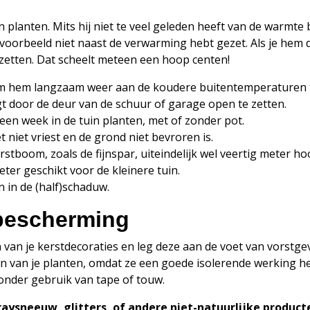
n planten. Mits hij niet te veel geleden heeft van de warmte 
oorbeeld niet naast de verwarming hebt gezet. Als je hem d
 zetten. Dat scheelt meteen een hoop centen!
 om hem langzaam weer aan de koudere buitentemperaturen 
ijgt door de deur van de schuur of garage open te zetten.
 een week in de tuin planten, met of zonder pot.
niet vriest en de grond niet bevroren is.
stboom, zoals de fijnspar, uiteindelijk wel veertig meter h
ter geschikt voor de kleinere tuin.
n in de (half)schaduw.
tbescherming
van je kerstdecoraties en leg deze aan de voet van vorstge
 van je planten, omdat ze een goede isolerende werking he
zonder gebruik van tape of touw.
raysneeuw, glitters, of andere niet-natuurlijke product