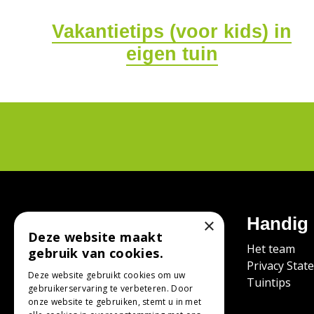
Vakantietips (voor kids) in
eigen tuin
Contact
Handig
×
Deze website maakt
Tuincentrum Bodenstaff
Het team
gebruik van cookies.
Kanaalweg 26
Privacy Stat
Deze website gebruikt cookies om uw
9422 BB Smilde
Tuintips
gebruikerservaring te verbeteren. Door
onze website te gebruiken, stemt u in met