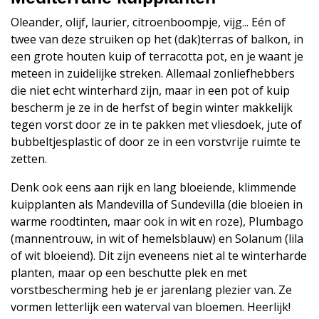
Oleander, olijf, laurier, citroenboompje, vijg... Eén of
twee van deze struiken op het (dak)terras of balkon, in
een grote houten kuip of terracotta pot, en je waant je
meteen in zuidelijke streken. Allemaal zonliefhebbers
die niet echt winterhard zijn, maar in een pot of kuip
bescherm je ze in de herfst of begin winter makkelijk
tegen vorst door ze in te pakken met vliesdoek, jute of
bubbeltjesplastic of door ze in een vorstvrije ruimte te
zetten.
Denk ook eens aan rijk en lang bloeiende, klimmende
kuipplanten als Mandevilla of Sundevilla (die bloeien in
warme roodtinten, maar ook in wit en roze), Plumbago
(mannentrouw, in wit of hemelsblauw) en Solanum (lila
of wit bloeiend). Dit zijn eveneens niet al te winterharde
planten, maar op een beschutte plek en met
vorstbescherming heb je er jarenlang plezier van. Ze
vormen letterlijk een waterval van bloemen. Heerlijk!