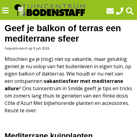
G
a
n
a
Geef je balkon of terras een
a
mediterrane sfeer
r
c
Gepubliceerd op
9 juli 2026
o
Misschien ga je (nog) niet op vakantie, maar gelukkig
n
geniet je nu volop van het buitenleven in eigen tuin, op
t
eigen balkon of dakterras. Wie houdt er nu niet van
e
een ontspannen
vakantiesfeer met mediterrane
n
allure
? Ons tuincentrum in Smilde geeft je tips en tricks
t
om zomers lang thuis te genieten van een flinke dosis
Côte d'Azur! Met bijbehorende planten en accessoires.
Keuze te over.
Mediterrane kuipplanten