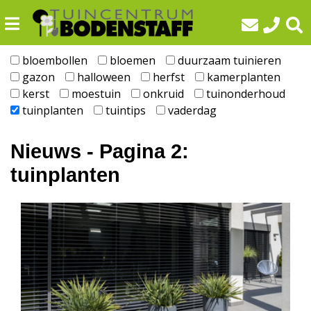
G
a
n
a
bloembollen
bloemen
duurzaam tuinieren
a
gazon
halloween
herfst
kamerplanten
r
kerst
moestuin
onkruid
tuinonderhoud
c
tuinplanten
tuintips
vaderdag
o
n
Nieuws - Pagina 2:
t
tuinplanten
e
n
t